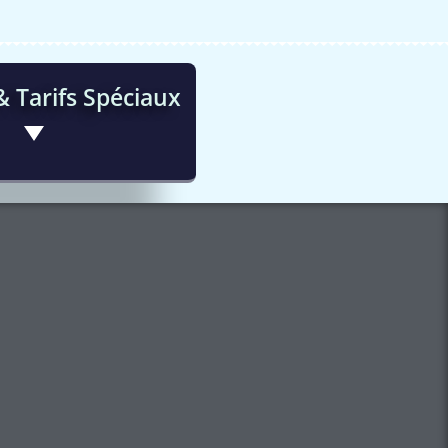
& Tarifs Spéciaux
raditionnelles : 185€
romo (Loisirs) : 145€
ion retraité : 85€
 loisir mercredi : 95€
on exterieur : 130€
entraînement + : 660€
---------
ction famille :
 personnes : 20€