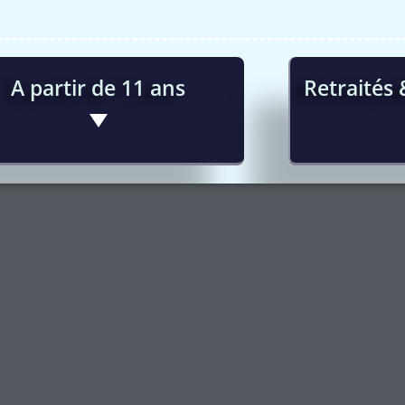
A partir de 11 ans
Retraités 
Licences Traditionnelles : 185€
Licences T
Licences Promo (Loisirs) : 145€
Licences P
Cotisat
Cotisation
Cotisati
Cotisation 
Rédu
Si 2