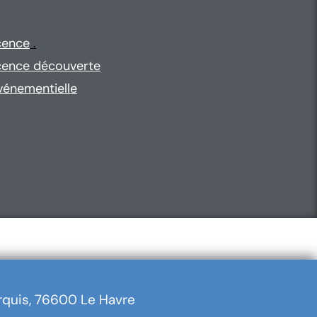
 personnes : 30€
cence
.
cence découverte
vénementielle
rquis, 76600 Le Havre