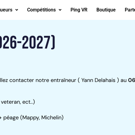
ueurs
Compétitions
Ping VR
Boutique
Part
2026-2027)
llez contacter notre entraîneur ( Yann Delahais ) au
06
veteran, ect..)
+ péage (Mappy, Michelin)